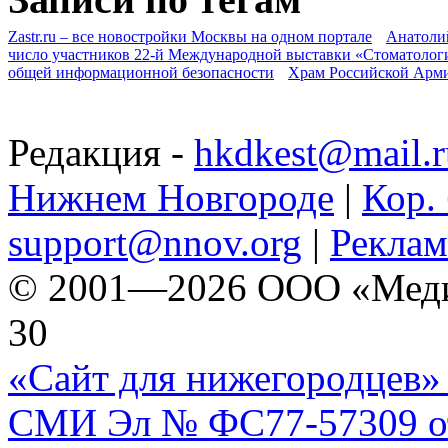
Zastr.ru – все новостройки Москвы на одном портале
Анатоли
число участников 22-й Международной выставки «Стоматолог
общей информационной безопасности
Храм Российской Арм
Редакция -
hkdkest@mail.r
Нижнем Новгороде
|
Кор. 
support@nnov.org
|
Реклам
© 2001—2026 ООО «Медиа 
30
«Сайт для нижегородцев» 
СМИ Эл № ФС77-57309 от 