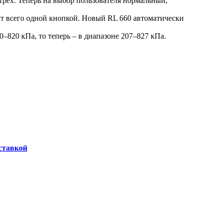
рех. Теперь на выбор пользователя нормальный,
т всего одной кнопкой. Новый RL 660 автоматически
820 кПа, то теперь – в диапазоне 207–827 кПа.
оставкой