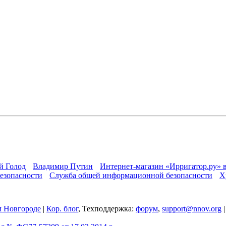
й Голод
Владимир Путин
Интернет-магазин «Ирригатор.ру» 
езопасности
Служба общей информационной безопасности
Х
 Новгороде
|
Кор. блог
, Техподдержка:
форум
,
support@nnov.org