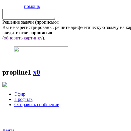
помощь
Решение задачи (прописью):
Вы не зарегистрированы, решите арифметическую задачу на ка
введите ответ
прописью
(
обновить картинку
).
propline1
x
0
Эфир
Профиль
Отправить сообщение
Лента