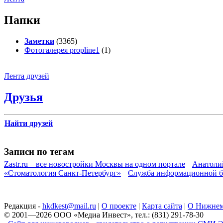
Папки
Заметки
(3365)
Фотогалерея propline1
(1)
Лента друзей
Друзья
Найти друзей
Записи по тегам
Zastr.ru – все новостройки Москвы на одном портале
Анатоли
«Стоматология Санкт-Петербург»
Служба информационной б
Редакция -
hkdkest@mail.ru
|
О проекте
|
Карта сайта
|
О Нижнем
© 2001—2026 ООО «Медиа Инвест», тел.: (831) 291-78-30