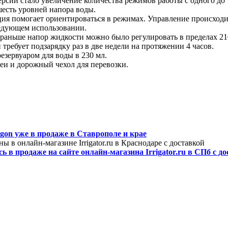
сии стало увеличение количества режимов работы с одного до т
есть уровней напора воды.
ия помогает ориентироваться в режимах. Управление происходи
ледующем использовании.
аньше напор жидкости можно было регулировать в пределах 210–
требует подзарядку раз в две недели на протяжении 4 часов.
езервуаром для воды в 230 мл.
реи и дорожный чехол для перевозки.
on уже в продаже в Ставрополе и крае
в онлайн-магазине Irrigator.ru в Краснодаре с доставкой
в продаже на сайте онлайн-магазина Irrigator.ru в СПб с д