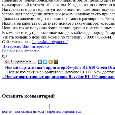
Главным отличием обновленного ирригатора от предыдущей вер
пульсирующий и точечный режимы. Каждый из них имеет по ш
Настраивать ирригатор интуитивно понятно. Световая индикац
запоминает последний активный режим и включает его при с
Диапазон давления воды в новинке немного расширился. Если р
Ирригатор работает от литиево-ионного аккумулятора, который 
Новинка также получила более свежий дизайн с затемненным р
В комплекте идут две сменные насадки, кабель для заряда бата
Узнать больше о новинке можно по телефону 8(800)775-60-44.
Сайт магазина -
https://krd.irrigator.ru/
Интересно
Вам интересно
Больше не интересно
(
0
)
Поделиться…
↑
Новый портативный ирригатор Revyline RL 610 Green Drag
→
Новые компактные ирригаторы Revyline RL 660 New доступны 
↓
Новые портативные ирригаторы Revyline RL 220 появились 
Оставить комментарий
войти под своим ником
|
зарегистрироваться