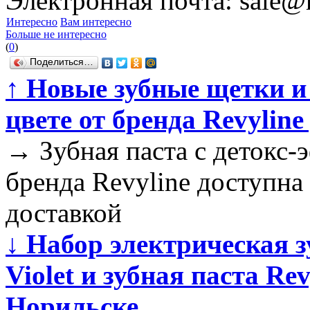
Электронная почта: sale@r
Интересно
Вам интересно
Больше не интересно
(
0
)
Поделиться…
↑
Новые зубные щетки и 
цвете от бренда Revylin
→
Зубная паста с детокс-
бренда Revyline доступна
доставкой
↓
Набор электрическая з
Violet и зубная паста Re
Норильске