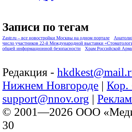
Записи по тегам
Zastr.ru – все новостройки Москвы на одном портале
Анатоли
число участников 22-й Международной выставки «Стоматолог
общей информационной безопасности
Храм Российской Арм
Редакция -
hkdkest@mail.r
Нижнем Новгороде
|
Кор. 
support@nnov.org
|
Реклам
© 2001—2026 ООО «Медиа 
30