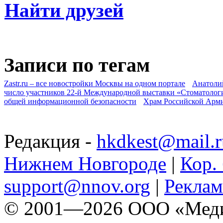
Найти друзей
Записи по тегам
Zastr.ru – все новостройки Москвы на одном портале
Анатоли
число участников 22-й Международной выставки «Стоматолог
общей информационной безопасности
Храм Российской Арм
Редакция -
hkdkest@mail.r
Нижнем Новгороде
|
Кор. 
support@nnov.org
|
Реклам
© 2001—2026 ООО «Медиа 