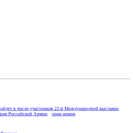
войдет в число участников 22-й Международной выставки
рам Российской Армии
храм армии