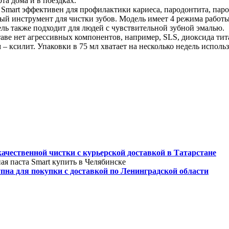
та дома и в поездках.
ы Smart эффективен для профилактики кариеса, пародонтита, пар
ный инструмент для чистки зубов. Модель имеет 4 режима работы 
ль также подходит для людей с чувствительной зубной эмалью.
таве нет агрессивных компонентов, например, SLS, диоксида тита
м – ксилит. Упаковки в 75 мл хватает на несколько недель испо
качественной чистки с курьерской доставкой в Татарстане
ая паста Smart купить в Челябинске
тупна для покупки с доставкой по Ленинградской области