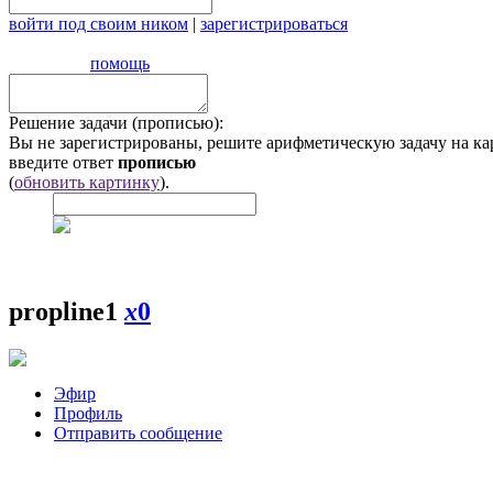
войти под своим ником
|
зарегистрироваться
помощь
Решение задачи (прописью):
Вы не зарегистрированы, решите арифметическую задачу на ка
введите ответ
прописью
(
обновить картинку
).
propline1
x
0
Эфир
Профиль
Отправить сообщение