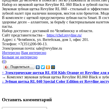
продуман до мелочей и помогает легко ухаживать за полостью р
Набор из звуковой щетки Revyline RL 060 Black и зубной паст
Звуковая зубная щетка Revyline RL 060 - стильный и эффектив
зубной налет при наличии виниров, мостов или брекетов. Моде
В комплекте с щеткой предусмотрена зубная паста Smart. В сос
здоровье десен – аллантоин, за борьбу с бактериальным налето
пасты.
Набор доступен с доставкой по Челябинску и области.
Сайт представительства -
https://chel.revyline.ru/
Адрес: г. Челябинск, ул. Витебская, дом 1, офис 201.
Телефон: +7(351)200-90-13.
Электронная почта: sale@revyline.ru
Интересно
Вам интересно
Больше не интересно
(
0
)
Поделиться…
↑
Электрические щетки RL 050 Kids Orange от Revyline для 
→
Комплект звуковая зубная щетка Revyline RL060 Black и зубн
↓
Зубная щетка RL 040 Special Color Edition от Revyline дос
Оставить комментарий