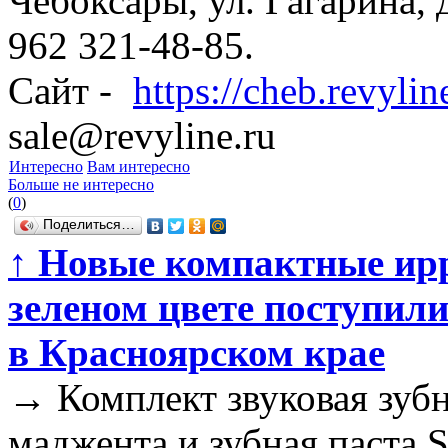
Чебоксары, ул. Гагарина, 
962 321-48-85.
Сайт -
https://cheb.revylin
sale@revyline.ru
Интересно
Вам интересно
Больше не интересно
(
0
)
Поделиться…
↑
Новые компактные ирри
зеленом цвете поступил
в Красноярском крае
→
Комплект звуковая зуб
маджента и зубная паста 