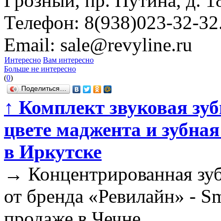
Грозный, пр. Путина, д. 1
Телефон: 8(938)023-32-32
Email: sale@revyline.ru
Интересно
Вам интересно
Больше не интересно
(
0
)
Поделиться…
↑
Комплект звуковая зуб
цвете маджента и зубная
в Иркутске
→
Концентрированная зуб
от бренда «Ревилайн» - Sma
продаже в Чечне