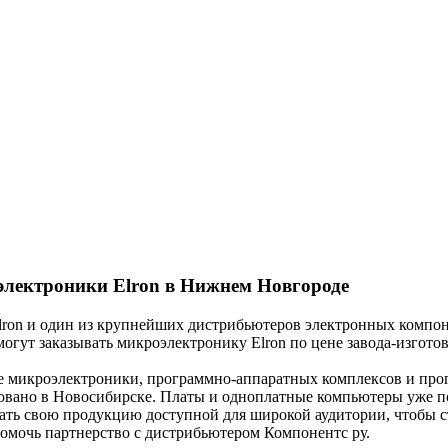
электроники Elron в Нижнем Новгороде
lron и один из крупнейших дистрибьютеров электронных компон
гут заказывать микроэлектронику Elron по цене завода-изготов
ве микроэлектроники, программно-аппаратных комплексов и про
овано в Новосибирске. Платы и одноплатные компьютеры уже п
лать свою продукцию доступной для широкой аудитории, чтобы 
омочь партнерство с дистрибьютером Компонентс ру.