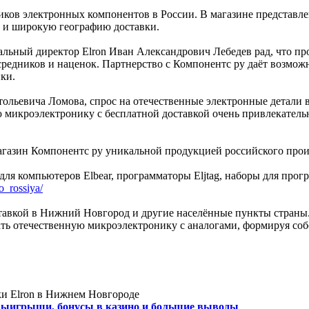
ков электронных компонентов в России. В магазине представле
ы и широкую географию доставки.
альный директор Elron Иван Александрович Лебедев рад, что пр
едников и наценок. Партнерство с Компонентс ру даёт возможно
ки.
ольевича Ломова, спрос на отечественные электронные детали 
 микроэлектронику с бесплатной доставкой очень привлекатель
газин Компонентс ру уникальной продукцией российского произв
 для компьютеров Elbear, программаторы Eljtag, наборы для про
o_rossiya/
тавкой в Нижний Новгород и другие населённые пункты страны.
вать отечественную микроэлектронику с аналогами, формируя соб
и Elron в Нижнем Новгороде
выигрыши, бонусы в казино и большие выводы