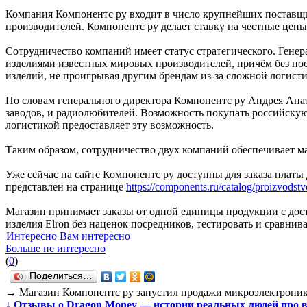
Компания Компонентс ру входит в число крупнейших поставщи
производителей. Компонентс ру делает ставку на честные цен
Сотрудничество компаний имеет статус стратегического. Генер
изделиями известных мировых производителей, причём без поср
изделий, не проигрывая другим брендам из-за сложной логисти
По словам генерального директора Компонентс ру Андрея Анат
заводов, и радиолюбителей. Возможность покупать российскую
логистикой предоставляет эту возможность.
Таким образом, сотрудничество двух компаний обеспечивает ма
Уже сейчас на сайте Компонентс ру доступны для заказа платы
представлен на странице
https://components.ru/catalog/proizvodstv
Магазин принимает заказы от одной единицы продукции с дос
изделия Elron без наценок посредников, тестировать и сравни
Интересно
Вам интересно
Больше не интересно
(
0
)
Поделиться…
→
Магазин Компонентс ру запустил продажи микроэлектроник
↓
Отзывы о Dragon Money — истории реальных людей про 