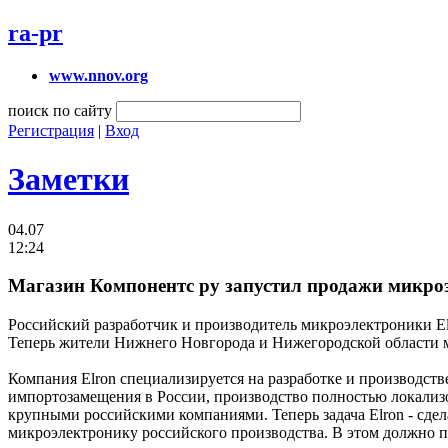
ra-pr
www.nnov.org
поиск по сайту
Регистрация
|
Вход
Заметки
04.07
12:24
Магазин Компонентс ру запустил продажи микро
Российский разработчик и производитель микроэлектроники E
Теперь жители Нижнего Новгорода и Нижегородской области мо
Компания Elron специализируется на разработке и производст
импортозамещения в России, производство полностью локализ
крупными российскими компаниями. Теперь задача Elron - сде
микроэлектронику российского производства. В этом должно п