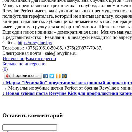
год новинкой для поклонников мануальных зубных щеток - Revyl
Модель представлена в трех цветах – голубом, лиловом и желт
Revyline Perfect имеет ряд функциональных преимуществ по с
полибутилентерефталата, который не впитывает влагу, сохраня
виниры и импланты. Зубная щетка незаменима в послеоперацио
имеет длинную ручку для комфортной чистки. Щетка не скользи
Еще один плюс новинки – демократичная цена. Менять мануал
Представительство «Ревилайн» в Беларуси находится по адресу:
Сайт -
https://revyline.by/
Телефоны: +375(29)610-50-85, +375(29)877-70-37.
Электронная почта - sale@revyline.ru
Интересно
Вам интересно
Больше не интересно
(
0
)
Поделиться…
↑
Марка "Ревилайн" представила электронный индикатор з
→
Мануальные зубные щетки Perfect от бренда Revyline в мин
↓
Новая зубная паста Revyline Kids для профилактики кариес
Оставить комментарий