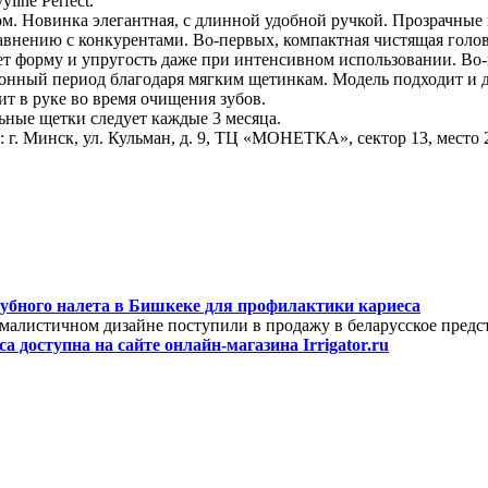
ine Perfect.
ом. Новинка элегантная, с длинной удобной ручкой. Прозрачные
равнению с конкурентами. Во-первых, компактная чистящая голо
ет форму и упругость даже при интенсивном использовании. Во-
нный период благодаря мягким щетинкам. Модель подходит и дл
т в руке во время очищения зубов.
ьные щетки следует каждые 3 месяца.
 г. Минск, ул. Кульман, д. 9, ТЦ «МОНЕТКА», сектор 13, место 
убного налета в Бишкеке для профилактики кариеса
ималистичном дизайне поступили в продажу в беларусское предс
а доступна на сайте онлайн-магазина Irrigator.ru