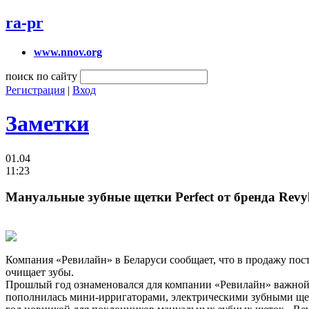
ra-pr
www.nnov.org
поиск по сайту
Регистрация
|
Вход
Заметки
01.04
11:23
Мануальные зубные щетки Perfect от бренда Revy
Компания «Ревилайн» в Беларуси сообщает, что в продажу пост
очищает зубы.
Прошлый год ознаменовался для компании «Ревилайн» важной д
пополнилась мини-ирригаторами, электрическими зубными щет