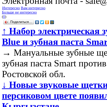
Электронная почта - sale@
Интересно
Вам интересно
Больше не интересно
(
0
)
Поделиться…
↑
Набор электрическая з
Blue и зубная паста Sma
→
Мануальные зубные щет
зубная паста Smart проти
Ростовской обл.
↓
Новые звуковые щетки 
персиковом цвете появи
Кыргызстане