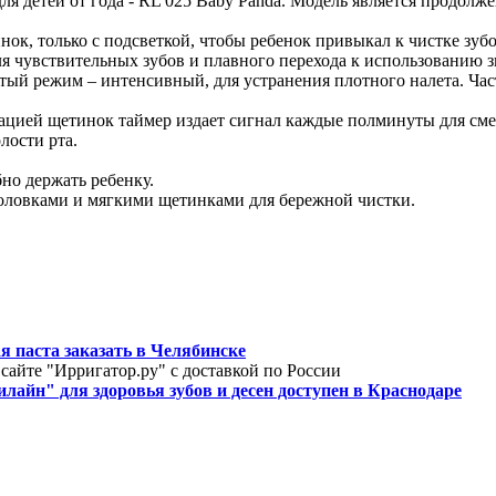
я детей от года - RL 025 Baby Panda. Модель является продолж
нок, только с подсветкой, чтобы ребенок привыкал к чистке зуб
для чувствительных зубов и плавного перехода к использованию 
ртый режим – интенсивный, для устранения плотного налета. Час
рацией щетинок таймер издает сигнал каждые полминуты для см
лости рта.
но держать ребенку.
оловками и мягкими щетинками для бережной чистки.
я паста заказать в Челябинске
 сайте "Ирригатор.ру" с доставкой по России
айн" для здоровья зубов и десен доступен в Краснодаре