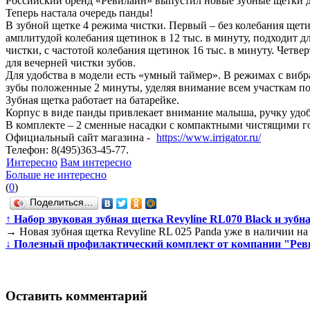
Российский бренд «Ревилайн» выпустил новые зубные щетки дл
Теперь настала очередь панды!
В зубной щетке 4 режима чистки. Первый – без колебания щети
амплитудой колебания щетинок в 12 тыс. в минуту, подходит 
чистки, с частотой колебания щетинок 16 тыс. в минуту. Четве
для вечерней чистки зубов.
Для удобства в модели есть «умный таймер». В режимах с виб
зубы положенные 2 минуты, уделяя внимание всем участкам по
Зубная щетка работает на батарейке.
Корпус в виде панды привлекает внимание малыша, ручку удоб
В комплекте – 2 сменные насадки с компактными чистящими г
Официальный сайт магазина -
https://www.irrigator.ru/
Телефон: 8(495)363-45-77.
Интересно
Вам интересно
Больше не интересно
(
0
)
Поделиться…
↑
Набор звуковая зубная щетка Revyline RL070 Black и зубна
→
Новая зубная щетка Revyline RL 025 Panda уже в наличии на
↓
Полезный профилактический комплект от компании "Ревил
Оставить комментарий