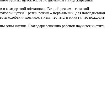
ением зубных щеток RL 025 с дизайном в виде жирафика.
ов в комфортной обстановке. Второй режим – с низкой
звуковой щетки. Третий режим – нормальный, для повседневной
тота колебания щетинок в нем – 20 тыс. в минуту, что подходит
ены зоны чистки. Благодаря решению ребенок научится чистить