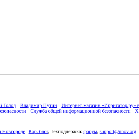
й Голод
Владимир Путин
Интернет-магазин «Ирригатор.ру» 
езопасности
Служба общей информационной безопасности
Х
 Новгороде
|
Кор. блог
, Техподдержка:
форум
,
support@nnov.org