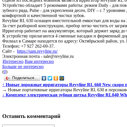
Одной из последних новинок является ирригатор Revyline RL 
Устройство обладает 5 режимами работы: режим Daily - для по
зубного ряда, Pulse - для укрепления десен, DIY – с 7 уровн
комфортной и качественной чистки зубов.
Revyline RL 630 оснащен вместительной емкостью для воды на
За счет разборной конструкции, прибор легко чистить от загр
Ирригатор работает на аккумуляторе, который держит заряд до
К устройству прилагаются 4 сменные насадки и фирменный доро
Филиал в Самаре находится по адресу: Октябрьский район, ул. Р
Телефон: +7 927 262-69-37.
Сайт -
https://sam.revyline.ru/
Электронная почта - sale@revyline.ru
Интересно
Вам интересно
Больше не интересно
(
0
)
Поделиться…
↑
Новые дорожные ирригаторы Revyline RL 660 New скоро по
→
Новые портативные ирригаторы Revyline RL 630 в персиково
↓
Комплект электрическая зубная щетка Revyline RL040 Whit
Оставить комментарий