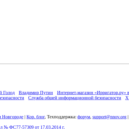
й Голод
Владимир Путин
Интернет-магазин «Ирригатор.ру» 
езопасности
Служба общей информационной безопасности
Х
 Новгороде
|
Кор. блог
, Техподдержка:
форум
,
support@nnov.org
 № ФС77-57309 от 17.03.2014 г.