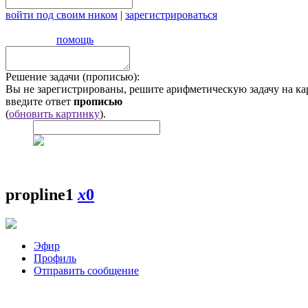
войти под своим ником
|
зарегистрироваться
помощь
Решение задачи (прописью):
Вы не зарегистрированы, решите арифметическую задачу на ка
введите ответ
прописью
(
обновить картинку
).
propline1
x
0
Эфир
Профиль
Отправить сообщение