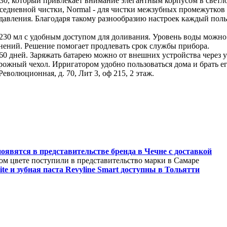
630, который привлекает внимание элегантным корпусом в светл
вседневной чистки, Normal - для чистки межзубных промежутков 
ями давления. Благодаря такому разнообразию настроек каждый п
 230 мл с удобным доступом для доливания. Уровень воды можно
язнений. Решение помогает продлевать срок службы прибора.
 60 дней. Заряжать батарею можно от внешних устройства через
жный чехол. Ирригатором удобно пользоваться дома и брать его
еволюционная, д. 70, Лит 3, оф 215, 2 этаж.
явятся в представительстве бренда в Чечне с доставкой
м цвете поступили в представительство марки в Самаре
e и зубная паста Revyline Smart доступны в Тольятти