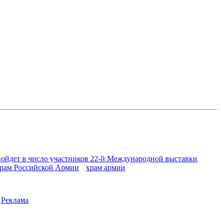
войдет в число участников 22-й Международной выставки
рам Российской Армии
храм армии
|
Реклама