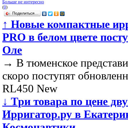
Больше не интересно
(
0
)
Поделиться…
↑
Новые компактные ирр
PRO в белом цвете пост
Оле
→
В тюменское представи
скоро поступят обновлен
RL450 New
↓
Три товара по цене дву
Ирригатор.ру в Екатерин
Космонавтики