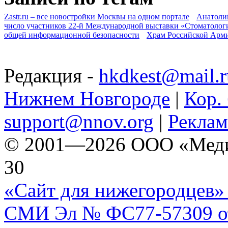
Zastr.ru – все новостройки Москвы на одном портале
Анатоли
число участников 22-й Международной выставки «Стоматолог
общей информационной безопасности
Храм Российской Арм
Редакция -
hkdkest@mail.r
Нижнем Новгороде
|
Кор. 
support@nnov.org
|
Реклам
© 2001—2026 ООО «Медиа 
30
«Сайт для нижегородцев» 
СМИ Эл № ФС77-57309 от 