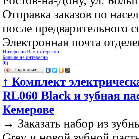
Ростов-на-Дону, ул. Больш
Отправка заказов по насе
после предварительного с
Электронная почта отделен
Интересно
Вам интересно
Больше не интересно
(
0
)
Поделиться…
↑
Комплект электрическа
RL060 Black и зубная па
Кемерове
→
Заказать набор из зуб
Grey и новой зубной пасты