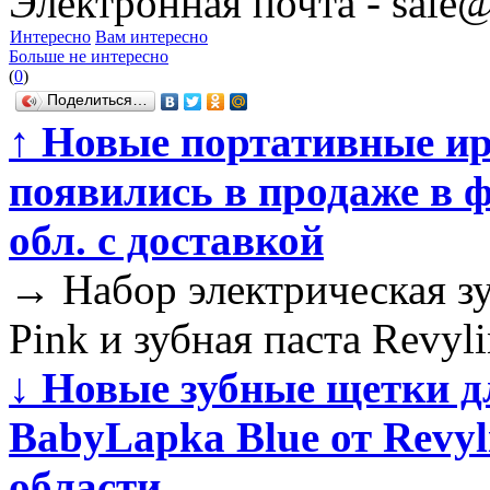
Электронная почта - sale@
Интересно
Вам интересно
Больше не интересно
(
0
)
Поделиться…
↑
Новые портативные ир
появились в продаже в 
обл. с доставкой
→
Набор электрическая з
Pink и зубная паста Revyl
↓
Новые зубные щетки д
BabyLapka Blue от Revyl
области