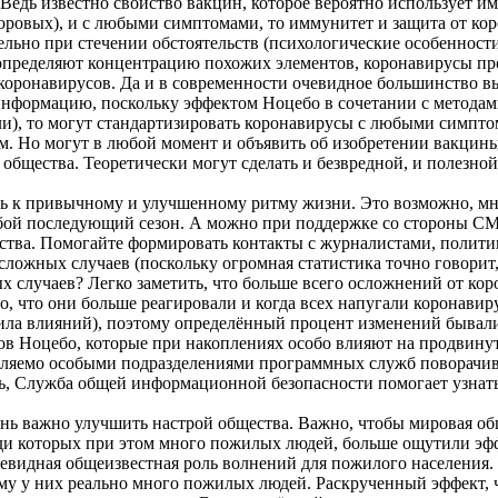
Ведь известно свойство вакцин, которое вероятно использует и
доровых), и с любыми симптомами, то иммунитет и защита от к
ьно при стечении обстоятельств (психологические особенности
и определяют концентрацию похожих элементов, коронавирусы пр
в коронавирусов. Да и в современности очевидное большинство
 информацию, поскольку эффектом Ноцебо в сочетании с метода
ли), то могут стандартизировать коронавирусы с любыми симпт
м. Но могут в любой момент и объявить об изобретении вакцин
общества. Теоретически могут сделать и безвредной, и полезно
ь к привычному и улучшенному ритму жизни. Это возможно, мн
юбой последующий сезон. А можно при поддержке со стороны СМ
ества. Помогайте формировать контакты с журналистами, полит
сложных случаев (поскольку огромная статистика точно говорит
случаев? Легко заметить, что больше всего осложнений от кор
, что они больше реагировали и когда всех напугали коронави
ила влияний), поэтому определённый процент изменений бывали
в Ноцебо, которые при накоплениях особо влияют на продвинут
ляемо особыми подразделениями программных служб поворачиваю
ь, Служба общей информационной безопасности помогает узнать 
ь важно улучшить настрой общества. Важно, чтобы мировая общ
и которых при этом много пожилых людей, больше ощутили эффе
чевидная общеизвестная роль волнений для пожилого населения.
ому у них реально много пожилых людей. Раскрученный эффект,