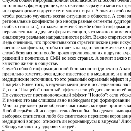
Служба общей информационной безопасности способна очень з
источниках, формирующих, как оказалось сразу во многих стр
информаторские и другие сети многих стран. А значит особо 
чтобы реально улучшать всегда ситуацию в обществе. А если 
региональные конфликты (но иногда разные сегменты аудитори
особых сил и т.п.), то задача помочь Службе общей информацио
перечисленные и другие сферы очевидно, что можно применять 
анализируя реальные направленности работ. Важно стараться 
Ведь очевидно, что просчитываются стратегические цели иску
военные конфликты, чтобы отвлечь народ от экономических п
служб безопасности особо проконтролировали их и другие кура
решений в политике, в СМИ во всех странах. А значит важно п
качество жизни в обществе.
Служба общей информационной безопасности (директор Анатол
правильно заметить очевидное известное и в медицине, и в и
медицинские источники, то это реальный серьёзный эффект и 
Плацебо. Более того, в научной медицине в исследованиях ча
И, если "Плацебо" полезный эффект: если убедить личностей л
Но существует противоположный эффект "Ноцебо": если убежда
И именно это мы слишком явно наблюдаем при формировании к
Многих удивляет разнообразие симптомов, которые приписыва
Любой серьёзный исследователь обязан был бы сделать вывод
выборках статистики либо без симптомов перенесли коронавир
медициной вопрос: относить ли коронавирусы к вирусам? Либо
Обнаруживают и у здоровых людей.