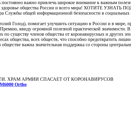
дь постоянно важно привлечь широкое внимание к важным поле
чшить здоровье общества России и всего мира! ХОТИТЕ УЗ
 Службы общей информационной безопасности в социальных
лий Голод), помогает улучшить ситуацию в России и в мире, п
ю Премию, ввиду огромной полезной практической значимости. 
х по существу членов общества от коронавирусных и других эпи
сах общества, всех обществ, что способно предотвратить лишн
в обществе важна значительная поддержка со стороны централь
. ХРАМ АРМИИ СПАСАЕТ ОТ КОРОНАВИРУСОВ
SM6000 Ortho