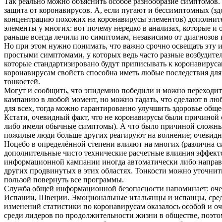
Так реально можно объяснить особое разнообразие симптомов. 
защита от коронавирусов. А, если пугают и бессимптомных (з
концентрацию похожих на коронавирусы элементов) дополнител
элементы у многих: вот почему нередко в анализах, которые 
раньше всегда лечили по симптомам, независимо от диагнозо
Но при этом нужно понимать, что важно срочно освещать эту
простыми симптомами, у которых ведь часто разные возбудите
которые стандартизировано будут приписывать к коронавируса
коронавирусам свойств способна иметь любые последствия для 
тонкостей.
Могут и сообщить, что эпидемию победили и можно переходит
кампанию в любой момент, но можно гадать, что сделают в л
для всех, тогда можно гарантированно улучшить здоровье общ
Кстати, очевидный факт, что не коронавирусы были причиной 
либо имели обычные симптомы). А что было причиной сложных 
пожилые люди больше других реагируют на волнение; очевидно
Ноцебо в определённой степени влияют на многих (различна с
дополнительные чисто технические расчетные влияния эффекто
информационной кампании иногда автоматически либо направ
других продвинутых в этих областях. Тонкости можно уточнит
пользой повернуть все программы.
Служба общей информационной безопасности напоминает: очен
Испании, Швеции. Эмоциональные итальянцы и испанцы, сред
изменений статистики по коронавирусам оказалось особой и о
среди лидеров по продолжительности жизни в обществе, поэт