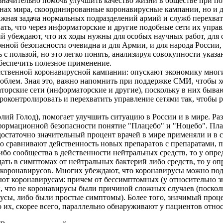
начительно помочь улучшить качество жизни в обществе при п
анах мира, скоординированные коронавирусные кампании, но и 
важная задача нормальных подразделений армий и служб перехва
знать, что через информаторские и другие подобные сети их у
й убеждают, что их ходы нужны для особых научных работ, для 
нной безопасности очевидна и для Армии, и для народа России, д
с пользой, но это легко понять, анализируя совокупности указа
обеспечить полезное применение.
сственной коронавирусной кампании: опускают экономику многи
роблем. Зная это, важно напомнить при поддержке СМИ, чтобы х
торские сети (информаторские и другие), поскольку в них быва
роконтролировать и перехватить управление сетями так, чтобы 
ий Голод), помогает улучшить ситуацию в России и в мире. Ра
нформационной безопасности понятие "Плацебо" и "Ноцебо". Плац
достаточно значительный процент врачей в мире применяли и в
сто сравнивают действенность новых препаратов с препаратами,
ибо сообщества в действенности нейтральных средств, то у опр
ть в симптомах от нейтральных бактерий либо средств, то у о
оронавирусов. Многих убеждают, что коронавирусы можно подхв
ют коронавирусам: причем от бессимптомных (у относительно з
ы, что не коронавирусы были причиной сложных случаев (поско
усы, либо были простые симптомы). Более того, значимый проц
 их, скорее всего, параллельно обнаруживают у пациентов отно