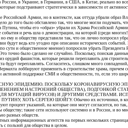
России, в Украине, в Германии, в США, в Китае, реально во все
 которые подстраивают стратегически в зависимости от активнос
 Российской Армии, но в контексте, как оттуда убрали образ 
ело до того было обставлено так, что многие могли подумать, 
 Путина, чтобы его «образ» убрали их Храма Российской Армии)
события и речь шла о демонстрации, на которой (среди многих!)
но ему и обществу представили так, что он лично попросил убр
мии будут ведь кто угодно при описании исторических событий
 (по сути и общественное мнение) попросили убрать Президента
то точно было сделано не случайно. Поскольку, поискав данные 
из орудий фашистов, которые решили переплавить для строитель
хта будут переплавлять. Согласитесь, слишком много совпадений
Вермахта лоббируют применить в строительстве храма, причем с
ри активной поддержке СМИ и общественности, то, если это шир
РУСНУЮ ЭПИДЕМИЮ. ПОСКОЛЬКУ КОРОНАВИРУСНУЮ 
ЕНЕНИЕМ НАСТРОЕНИЙ ОБЩЕСТВА), ПОДГОНКОЙ СТА
ЛЯ МУТАЦИЙ ВИРУСОВ) И ДРУГИМИ СРЕДСТВАМИ. ИСП
, ХОТЬ СЕРГЕЮ ШОЙГУ. Обычно их источники, в которых б
ют процент указаний, на которые они могут согласится, но так
обществу; такие сети используют системно и в России, и во мн
ьно разных обществ.
естных информационных агентств на первых нескольких страницах
 с пользой для общества в целом.