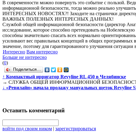
В современности можно повернуть это событие с пользой. Ве
информационной безопасности, тогда можно реально улу
ИНТЕРЕСНЫХ НОВОСТЯХ?! Заходите на странички директора
ВАЖНЫХ ПОЛЕЗНЫХ ИНТЕРЕСНЫХ ДАННЫХ!
Службой общей информационной безопасности (директор Анато
исследование, которое способно претендовать на Нобелевску
способны значительно спасать всех нормально ориентированны
усиливают вес правильных концепций в общих программных ве
значение, поэтому для гарантированного улучшения ситуации 
Интересно
Вам интересно
Больше не интересно
(
0
)
Поделиться…
↑
Компактный ирригатор Revyline RL 450 в Челябинске
→
СЛУЖБА ОБЩЕЙ ИНФОРМАЦИОННОЙ БЕЗОПАСНОСТИ
↓
«Ревилайн» начала продажу мануальных щеток Revyline 
Оставить комментарий
войти под своим ником
|
зарегистрироваться