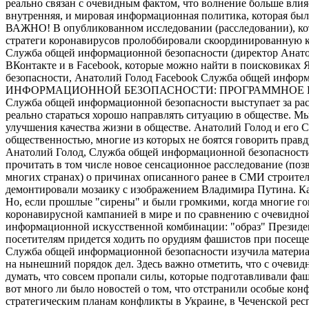
реально связан с очевидным фактом, что волнение больше влия
внутренняя, и мировая информационная политика, которая была 
ВАЖНО! В опубликованном исследовании (расследовании), кот
стратеги коронавирусов пролоббировали скоординированную ка
Служба общей информационной безопасности (директор Анато
ВКонтакте и в Facebook, которые можно найти в поисковиках
безопасности, Анатолий Голод Facebook Служба общей инфор
ИНФОРМАЦИОННОЙ БЕЗОПАСНОСТИ: ПРОГРАММНОЕ Р
Служба общей информационной безопасности выступает за рас
реально стараться хорошо направлять ситуацию в обществе. М
улучшения качества жизни в обществе. Анатолий Голод и его
общественностью, многие из которых не боятся говорить прав
Анатолий Голод, Служба общей информационной безопасности,
прочитать в том числе новое сенсационное расследование (по
многих странах) о причинах описанного ранее в СМИ строите
демонтировали мозаику с изображением Владимира Путина. Каза
Но, если прошлые "сирены" и были громкими, когда многие г
коронавирусной кампанией в мире и по сравнению с очевидной
информационной искусственной комбинации: "образ" Президент
посетителям придется ходить по орудиям фашистов при посещ
Служба общей информационной безопасности изучила материа
на нынешний порядок дел. Здесь важно отметить, что с очев
думать, что совсем пропали силы, которые подготавливали фа
вот много ли было новостей о том, что отстранили особые к
стратегическим планам конфликты в Украине, в Чеченской респ