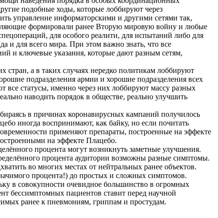
омощи наведения порядка в особых координационных
другие подобные ходы, которые лоббируют через
тить управление информаторскими и другими сетями так,
правляющие формировали ранее Вторую мировую войну и любые
спецопераций, для особого реалити, для испытаний либо для
а и для всего мира. При этом важно знать, что все
ний и ключевые указания, которые дают разным сетям,
х стран, а в таких случаях нередко политикам лоббируют
орошие подразделения армии и хорошие подразделения всех
ют все статусы, именно через них лоббируют массу разных
реально наводить порядок в обществе, реально улучшить
збираясь в причинах коронавирусных кампаний получилось
ебо иногда воспринимают, как байку, но если почитать
 современности применяют препараты, построенные на эффекте
 построенными на эффекте Плацебо.
еделённого процента могут возникнуть заметные улучшения.
пределённого процента аудитории возможны разные симптомы.
атить во многих местах от нейтральных ранее объектов.
начимого процента!) до простых и сложных симптомов.
льку в совокупности очевидное большинство в огромных
ент бессимптомных пациентов ставит перед научной
симых ранее к пневмониям, гриппам и простудам.