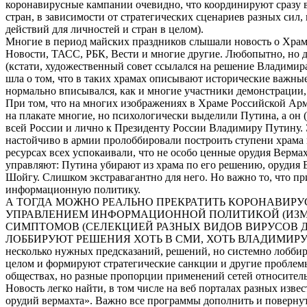
коронавирусные кампании очевидно, что координируют сразу в 
стран, в зависимости от стратегических сценариев разных сил,
действий для личностей и стран в целом).
Многие в период майских праздников слышали новость о Храме
Новости, ТАСС, РБК, Вести и многие другие. Любопытно, но д
(кстати, художественный совет ссылался на решение Владимира
шла о том, что в таких храмах описывают исторические важные 
нормально вписывался, как и многие участники демонстрации, 
При том, что на многих изображениях в Храме Российской Ар
на плакате многие, но психологически выделили Путина, а он
всей России и лично к Президенту России Владимиру Путину. Э
настойчиво в армии пролоббировали построить ступени храма 
ресурсах всех успокаивали, что не особо ценные орудия Верма
управляют: Путина убирают из храма по его решению, орудия 
Шойгу. Слишком экстравагантно для него. Но важно то, что п
информационную политику.
А ТОГДА МОЖНО РЕАЛЬНО ПРЕКРАТИТЬ КОРОНАВИ
УПРАВЛЕНИЕМ ИНФОРМАЦИОННОЙ ПОЛИТИКОЙ (ИЗМ
СИМПТОМОВ (СЕЛЕКЦИЕЙ РАЗНЫХ ВИДОВ ВИРУСОВ Д
ЛОББИРУЮТ РЕШЕНИЯ ХОТЬ В СМИ, ХОТЬ ВЛАДИМИРУ ПУТИНУ
несколько нужных предсказаний, решений, но системно лоббиру
целом и формируют стратегические санкции и другие проблемы 
обществах, но разные пропорции применений сетей относител
Новость легко найти, в том числе на веб порталах разных изв
орудий вермахта». Важно все программы дополнить и повернуть