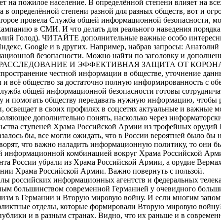
ет на пожилое население. В определённой степени влияет на все
в определённой степени разной для разных обществ, вот и огром
орое провела Служба общей информационной безопасности, мож
мпанию в СМИ. И что делать для реального наведения порядка в
лий Голод). ЧИТАЙТЕ дополнительные важные особо интересные
 Яндекс, Google и в других. Например, набрав запросы: Анатол
мационной безопасности. Можно найти по заголовку и дополн
АССЛЕДОВАНИЕ И ЭФФЕКТИВНАЯ ЗАЩИТА ОТ КОРОНАВ
пространение честной информации в обществе, уточнение данны
ы и всё общество за достаточно полную информированность с об
 Служба общей информационной безопасности готовы сотруднича
ду и помогать обществу передавать нужную информацию, чтобы р
 освещает в своих профилях в соцсетях актуальные и важные м
зволяющее дополнительно понять, насколько через информаторс
льства ступеней Храма Российской Армии из трофейных орудий 
лось бы, все могли ожидать, что в России вероятней было бы н
оворят, что важно наладить информационную политику, то они 
 информационной комбинацией вокруг Храма Российской Армии: 
а России убрали из Храма Российской Армии, а орудие Вермахт
ении Храма Российской Армии. Важно повернуть с пользой.
лы российских информационных агентств и федеральных телека
идным большинством современной Германией у очевидного больш
шизм в Германии и Вторую мировую войну. И если многим запом
онфликтные отделы, которые формировали Вторую мировую войну
ублики и в разным странах. Видно, что их раньше и в современ