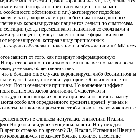
ммунитет многих: если пугают коронавирусами, то усиливается
оронавирусов (которая по принципу вакцины повышает
, особенности обстановки и т.п.) активируют подобные
оявлялись и у здоровых, и при любых симптомах, которых
 вылеченных коронавирусных пациентов лечили по симптомам.
ми селекции (когда перемешивают пациентов со сложными и
омами для общества, могут вывести новые формы вирусов,
ы от коронавирусов, которая ввиду приписанных
й, но хорошо обеспечить полезность и обсуждением в СМИ всех
огое зависит от того, как повернут информационную
И гарантированно правильно ответить на все новые вопросы
иками, учеными, общественностью.
, что в большинстве случаев коронавирусы либо бессимптомны,
онавирусов было у пожилой аудитории. Общеизвестно, что
русами. Вот и очевидные причины. Но волнение и эффект
 для разных возрастов аудитории. Существуют и
ую аудиторию, когда их знания при реагировании на массу
тся особо для определённого процента врачей, ученых и
ответы на такие вопросы так, чтобы появилась возможность с
ественность не слишком испугалась статистики Италии,
кт Ноцебо и ввиду их эмоциональности. Но у них для
 В других странах по-другому? Да, Италия, Испания и Швеция
 что коронавирусы поражают больше пожилое население