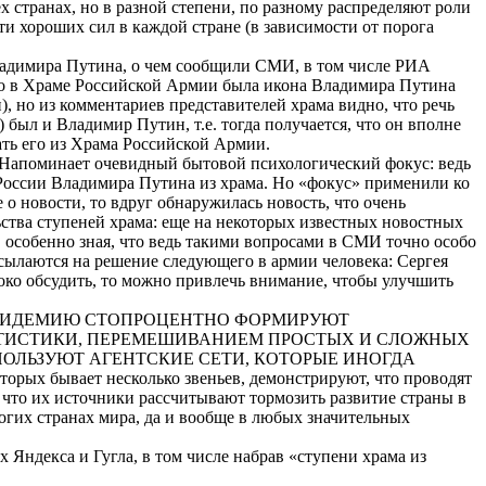
х странах, но в разной степени, по разному распределяют роли
ти хороших сил в каждой стране (в зависимости от порога
Владимира Путина, о чем сообщили СМИ, в том числе РИА
что в Храме Российской Армии была икона Владимира Путина
, но из комментариев представителей храма видно, что речь
 был и Владимир Путин, т.е. тогда получается, что он вполне
ать его из Храма Российской Армии.
. Напоминает очевидный бытовой психологический фокус: ведь
 России Владимира Путина из храма. Но «фокус» применили ко
о новости, то вдруг обнаружилась новость, что очень
ства ступеней храма: еще на некоторых известных новостных
, особенно зная, что ведь такими вопросами в СМИ точно особо
сылаются на решение следующего в армии человека: Сергея
око обсудить, то можно привлечь внимание, чтобы улучшить
ЭПИДЕМИЮ СТОПРОЦЕНТНО ФОРМИРУЮТ
ТИСТИКИ, ПЕРЕМЕШИВАНИЕМ ПРОСТЫХ И СЛОЖНЫХ
ОЛЬЗУЮТ АГЕНТСКИЕ СЕТИ, КОТОРЫЕ ИНОГДА
ывает несколько звеньев, демонстрируют, что проводят
, что их источники рассчитывают тормозить развитие страны в
огих странах мира, да и вообще в любых значительных
 Яндекса и Гугла, в том числе набрав «ступени храма из