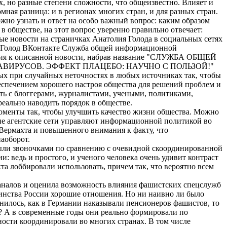
х, но разные степени сложности, что общеизвестно. Влияет и
ная разница: и в регионах многих стран, и для разных стран.
но узнать и ответ на особо важный вопрос: каким образом
 обществе, на этот вопрос уверенно правильно отвечает:
 новости на страничках Анатолия Голода в социальных сетях
ий Голод ВКонтакте Служба общей информационной
ения к описанной новости, набрав название "СЛУЖБА ОБЩЕЙ
ИРУСОВ. ЭФФЕКТ ПЛАЦЕБО: НАУЧНО С ПОЛЬЗОЙ!"
х при случайных неточностях в любых источниках так, чтобы
еспечением хорошего настроя общества для решений проблем и
ть с блоггерами, журналистами, учеными, политиками,
еально наводить порядок в обществе.
оменты так, чтобы улучшить качество жизни общества. Можно
кие агентские сети управляют информационной политикой во
Вермахта и повышенного внимания к факту, что
аоборот.
были звоночками по сравнению с очевидной скоординированной
ведь и простого, и ученого человека очень удивит контраст
а лоббировали использовать, причем так, что вероятно всем
налов и оценила возможность влияния фашистских спецслужб
инства России хорошие отношения. Но ни наивно ли было
нилось, как в Германии наказывали пенсионеров фашистов, то
? А в современные годы они реально формировали по
ности координировали во многих странах. В том числе