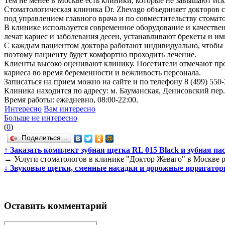
Тем не менее в Москве есть клиники, которые не завышают ис
Стоматологическая клиника Dr. Zhevago объединяет докторов с
под управлением главного врача и по совместительству стома
В клинике используется современное оборудование и качестве
лечат кариес и заболевания десен, устанавливают брекеты и 
С каждым пациентом доктора работают индивидуально, чтобы 
поэтому пациенту будет комфортно проходить лечение.
Клиенты высоко оценивают клинику. Посетители отмечают проф
кариеса во время беременности и вежливость персонала.
Записаться на прием можно на сайте и по телефону 8 (499) 550-
Клиника находится по адресу: м. Бауманская, Денисовский пер.,
Время работы: ежедневно, 08:00-22:00.
Интересно
Вам интересно
Больше не интересно
(
0
)
Поделиться…
↑
Заказать комплект зубная щетка RL 015 Black и зубная па
→
Услуги стоматологов в клинике "Доктор Жеваго" в Москве 
↓
Звуковые щетки, сменные насадки и дорожные ирригаторы 
Оставить комментарий