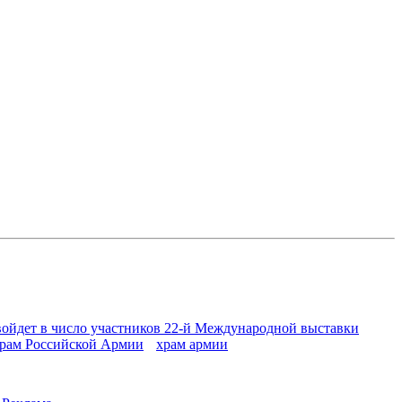
войдет в число участников 22-й Международной выставки
рам Российской Армии
храм армии