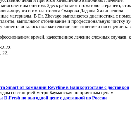
кусственно цены и при этом качественно выполняют лечение.
 многолетним опытом. Здесь работают стоматолог-терапевт, стом
толога-хирурга и имплантолога Омарова Дадаша Халипаевича.
нные материалы. В Dr. Zhevago выполняется диагностика с пом
импланты, выполняют отбеливание и профессиональную чистку зу
у клиента осталось положительное впечатление о посещении кл
ессионализм врачей, качественное лечение сложных случаев, к
32-22.
 22.
ста Smart от компании Revyline в Башкортостане с доставкой
рядом со станцией метро Бауманская по приятным ценам
D.Fresh по выгодной цене с доставкой по России