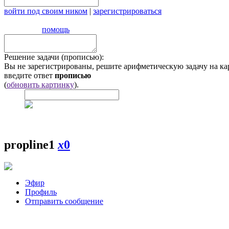
войти под своим ником
|
зарегистрироваться
помощь
Решение задачи (прописью):
Вы не зарегистрированы, решите арифметическую задачу на ка
введите ответ
прописью
(
обновить картинку
).
propline1
x
0
Эфир
Профиль
Отправить сообщение