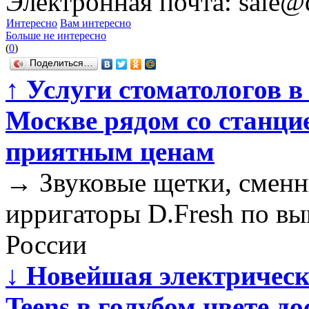
Электронная почта: sale@d
Интересно
Вам интересно
Больше не интересно
(
0
)
Поделиться…
↑
Услуги стоматологов в
Москве рядом со станци
приятным ценам
→
Звуковые щетки, сменн
ирригаторы D.Fresh по вы
России
↓
Новейшая электрическа
Teens в голубом цвете дос