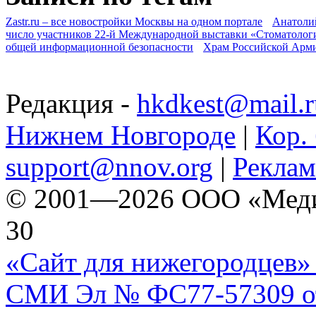
Zastr.ru – все новостройки Москвы на одном портале
Анатоли
число участников 22-й Международной выставки «Стоматолог
общей информационной безопасности
Храм Российской Арм
Редакция -
hkdkest@mail.r
Нижнем Новгороде
|
Кор. 
support@nnov.org
|
Реклам
© 2001—2026 ООО «Медиа 
30
«Сайт для нижегородцев» 
СМИ Эл № ФС77-57309 от 